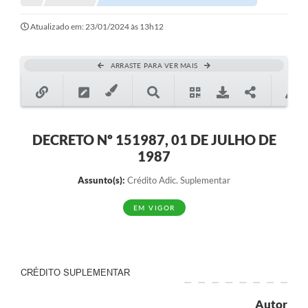
Notícias
Atualizado em: 23/01/2024 às 13h12
Valores
ARRASTE PARA VER MAIS
Publicações Oficiais
Serviços Online
Multimídia
DECRETO Nº 151987, 01 DE JULHO DE
1987
Contato
Assunto(s):
Crédito Adic. Suplementar
Imprensa
EM VIGOR
Empregos & Oportunidades
Galeria de Fotos
Galeria de Vídeos
CRÉDITO SUPLEMENTAR
Secretarias
Autor