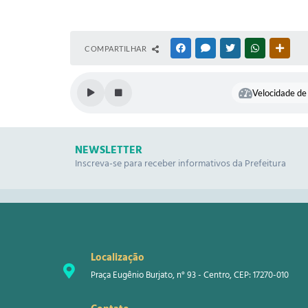
COMPARTILHAR
FACEBOOK
MESSENGER
TWITTER
WHATSAPP
OUTR
Velocidade de 
NEWSLETTER
Inscreva-se para receber informativos da Prefeitura
Localização
Praça Eugênio Burjato, n° 93 - Centro, CEP: 17270-010