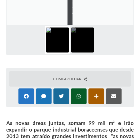
n
Contas Públicas
s
e
.
Legislação
Editais
Prefeito por um dia
IPTU
Telefones Úteis
COMPARTILHAR
Transparência
Atendimento Médico
Atendimento Odontológico
Sic
As novas áreas juntas, somam 99 mil m² e irão
expandir o parque industrial boraceenses que desde
2013 tem atraído grandes investimentos “as novas