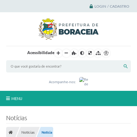
LOGIN / CADASTRO
M
a
i
Acessibilidade
s
u
m
a
e
d
Acompanhe-nos:
i
ç
ã
MENU
o
d
o
Principal
C
Notícias
a
A Cidade
m
p
Notícias
Notícia
e
A Prefeitura