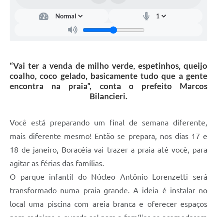
Contas Públicas
Legislação
Editais
“Vai ter a venda de milho verde, espetinhos, queijo
Prefeito por um dia
coalho, coco gelado, basicamente tudo que a gente
encontra na praia”, conta o prefeito Marcos
IPTU
Bilancieri.
Telefones Úteis
Você está preparando um final de semana diferente,
Transparência
mais diferente mesmo! Então se prepara, nos dias 17 e
Atendimento Médico
18 de janeiro, Boracéia vai trazer a praia até você, para
Atendimento Odontológico
agitar as férias das famílias.
O parque infantil do Núcleo Antônio Lorenzetti será
Sic
transformado numa praia grande. A ideia é instalar no
local uma piscina com areia branca e oferecer espaços