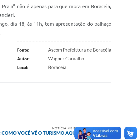
a Praia” não é apenas para que mora em Boraceia,
ncieri.
ngo, dia 18, às 11h, tem apresentação do palhaço
.
Ascom Prefeittura de Boracéia
Fonte:
Wagner Carvalho
Autor:
Boraceia
Local:
NOTÍCIA MENOS RECENTE
: COMO VOCÊ VÊ O TURISMO AQUI NA SUA
CIDADE