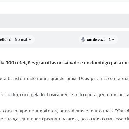
 MÍDIAS
RECEBA NOTÍCIAS
eitura:
Tom de voz:
da 300 refeições gratuitas no sábado e no domingo para que
será transformado numa grande praia. Duas piscinas com areia 
ijo coalho, coco gelado, basicamente tudo que a gente encontr
is, com equipe de monitores, brincadeiras e muito mais. “Qua
e crianças que nunca pisaram na areia, nossa ideia criar esse c