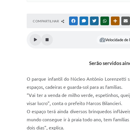
COMPARTILHAR
FACEBOOK
MESSENGER
TWITTER
WHATSAPP
OUTRAS
Velocidade de l
Serão servidos ain
O parque infantil do Núcleo Antônio Lorenzetti 
espaços, cadeiras e guarda-sol para as famílias.
“Vai ter a venda de milho verde, espetinhos, que
visar lucro”, conta o prefeito Marcos Bilancieri.
O espaço terá ainda diversos brinquedos infláve
mundo consegue ir à praia todo ano, tem famílias 
dois dias”, explica.