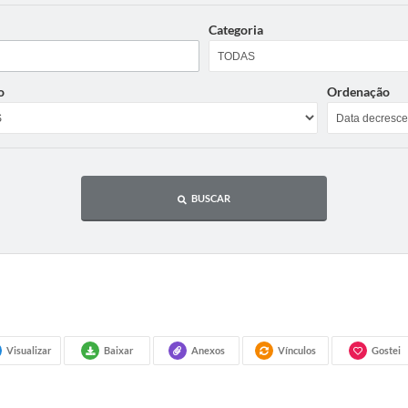
Categoria
o
Ordenação
BUSCAR
Visualizar
Baixar
Anexos
Vínculos
Gostei