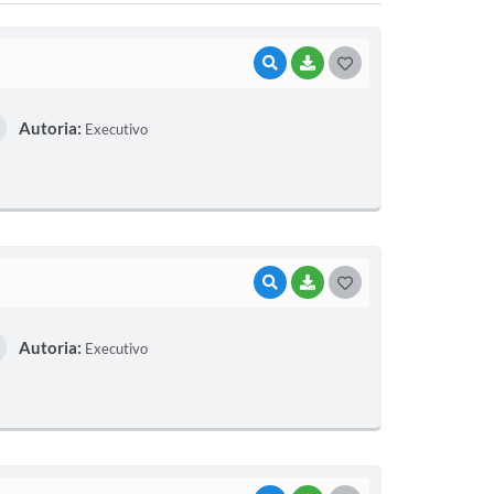
VISUALIZAR
BAIXAR
G
O
Autoria:
Executivo
S
T
E
I
VISUALIZAR
BAIXAR
G
O
Autoria:
Executivo
S
T
E
I