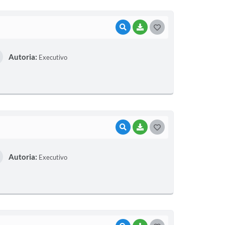
I
VISUALIZAR
BAIXAR
G
O
Autoria:
Executivo
S
T
E
I
VISUALIZAR
BAIXAR
G
O
Autoria:
Executivo
S
T
E
I