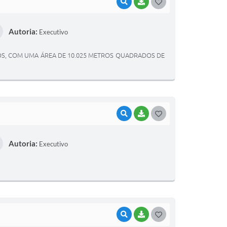
VISUALIZAR
BAIXAR
G
O
Autoria:
Executivo
S
T
OS, COM UMA ÁREA DE 10.025 METROS QUADRADOS DE
E
I
VISUALIZAR
BAIXAR
G
O
Autoria:
Executivo
S
T
E
I
VISUALIZAR
BAIXAR
G