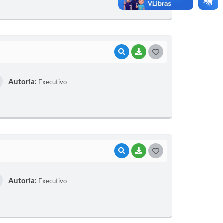
E
I
VISUALIZAR
BAIXAR
G
O
Autoria:
Executivo
S
T
E
I
VISUALIZAR
BAIXAR
G
O
Autoria:
Executivo
S
T
E