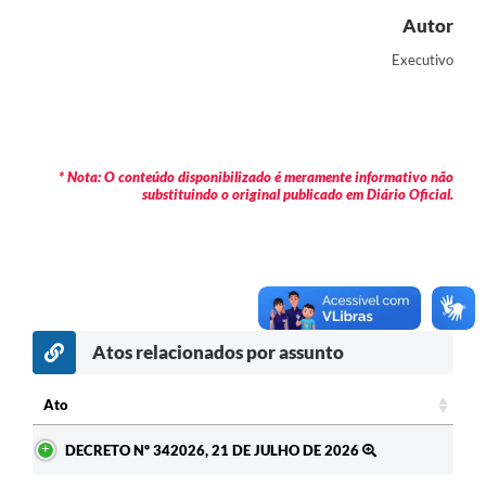
Autor
Contas Públicas
Executivo
Legislação
Editais
Prefeito por um dia
* Nota: O conteúdo disponibilizado é meramente informativo não
IPTU
substituindo o original publicado em Diário Oficial.
Telefones Úteis
Transparência
Atendimento Médico
Atos relacionados por assunto
Atendimento Odontológico
Sic
Ato
Ato
DECRETO Nº 342026, 21 DE JULHO DE 2026