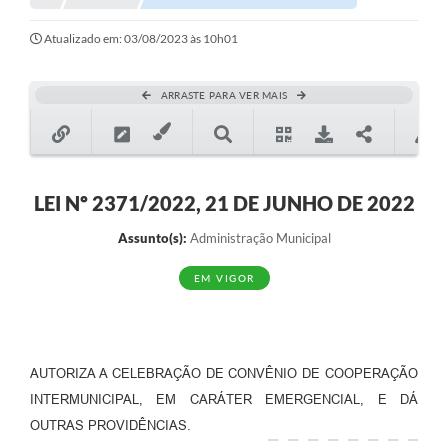
Notícias
Atualizado em: 03/08/2023 às 10h01
Valores
ARRASTE PARA VER MAIS
Publicações Oficiais
Serviços Online
Multimídia
LEI Nº 2371/2022, 21 DE JUNHO DE 2022
Contato
Assunto(s):
Administração Municipal
Imprensa
EM VIGOR
Empregos & Oportunidades
Galeria de Fotos
AUTORIZA A CELEBRAÇÃO DE CONVÊNIO DE COOPERAÇÃO
Galeria de Vídeos
INTERMUNICIPAL, EM CARÁTER EMERGENCIAL, E DÁ
OUTRAS PROVIDÊNCIAS.
Secretarias