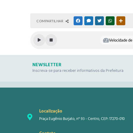
COMPARTILHAR
FACEBOOK
MESSENGER
TWITTER
WHATSAPP
OUTR
Velocidade de 
NEWSLETTER
Inscreva-se para receber informativos da Prefeitura
Localização
Praça Eugênio Burjato, n° 93 - Centro, CEP: 17270-010