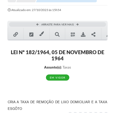
Notícias
Atualizado em: 27/10/2023 às 15h54
Valores
ARRASTE PARA VER MAIS
Publicações Oficiais
Serviços Online
Multimídia
LEI Nº 182/1964, 05 DE NOVEMBRO DE
1964
Contato
Assunto(s):
Taxas
Imprensa
EM VIGOR
Empregos & Oportunidades
Galeria de Fotos
Galeria de Vídeos
CRIA A TAXA DE REMOÇÃO DE LIXO DOMICILIAR E A TAXA
ESGÔTO
Secretarias