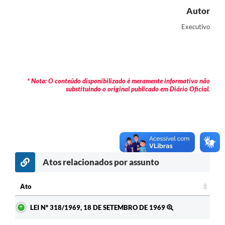
Autor
Contas Públicas
Executivo
Legislação
Editais
Prefeito por um dia
* Nota: O conteúdo disponibilizado é meramente informativo não
substituindo o original publicado em Diário Oficial.
IPTU
Telefones Úteis
Transparência
Atendimento Médico
Atos relacionados por assunto
Atendimento Odontológico
Ato
Sic
Ato
LEI Nº 318/1969, 18 DE SETEMBRO DE 1969