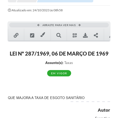
Notícias
Atualizado em: 24/10/2023 às 08h58
Valores
ARRASTE PARA VER MAIS
Publicações Oficiais
Serviços Online
Multimídia
LEI Nº 287/1969, 06 DE MARÇO DE 1969
Contato
Assunto(s):
Taxas
Imprensa
EM VIGOR
Empregos & Oportunidades
Galeria de Fotos
QUE MAJORA A TAXA DE ESGOTO SANITÁRIO
Galeria de Vídeos
Autor
Secretarias