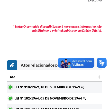
Executivo
Contas Públicas
Legislação
Editais
* Nota: O conteúdo disponibilizado é meramente informativo não
substituindo o original publicado em Diário Oficial.
Prefeito por um dia
IPTU
Telefones Úteis
Transparência
Atos relacionados por assunto
Atendimento Médico
Ato
Atendimento Odontológico
Ato
LEI Nº 318/1969, 18 DE SETEMBRO DE 1969
Sic
LEI Nº 182/1964, 05 DE NOVEMBRO DE 1964