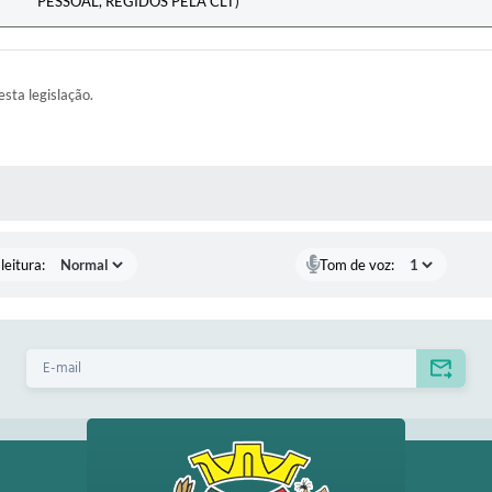
PESSOAL, REGIDOS PELA CLT)
esta legislação.
AS MÍDIAS
leitura:
Tom de voz: