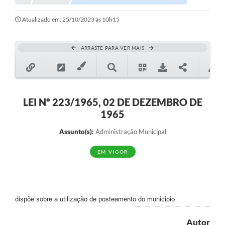
Notícias
Atualizado em: 25/10/2023 às 10h15
Valores
ARRASTE PARA VER MAIS
Publicações Oficiais
Serviços Online
Multimídia
LEI Nº 223/1965, 02 DE DEZEMBRO DE
1965
Contato
Assunto(s):
Administração Municipal
Imprensa
EM VIGOR
Empregos & Oportunidades
Galeria de Fotos
Galeria de Vídeos
dispõe sobre a utilização de posteamento do municipio
Secretarias
Autor