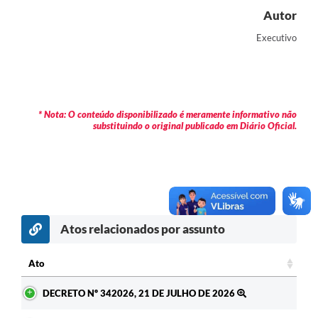
Autor
Contas Públicas
Executivo
Legislação
Editais
Prefeito por um dia
* Nota: O conteúdo disponibilizado é meramente informativo não
substituindo o original publicado em Diário Oficial.
IPTU
Telefones Úteis
Transparência
Atendimento Médico
Atos relacionados por assunto
Atendimento Odontológico
Ato
Sic
Ato
DECRETO Nº 342026, 21 DE JULHO DE 2026