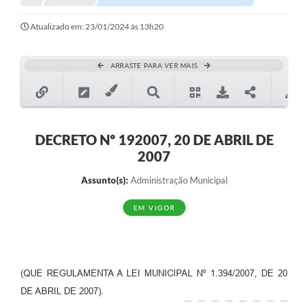
Notícias
Atualizado em: 23/01/2024 às 13h20
Valores
ARRASTE PARA VER MAIS
Publicações Oficiais
Serviços Online
Multimídia
DECRETO Nº 192007, 20 DE ABRIL DE
2007
Contato
Assunto(s):
Administração Municipal
Imprensa
EM VIGOR
Empregos & Oportunidades
Galeria de Fotos
Galeria de Vídeos
(QUE REGULAMENTA A LEI MUNICIPAL Nº 1.394/2007, DE 20
DE ABRIL DE 2007).
Secretarias