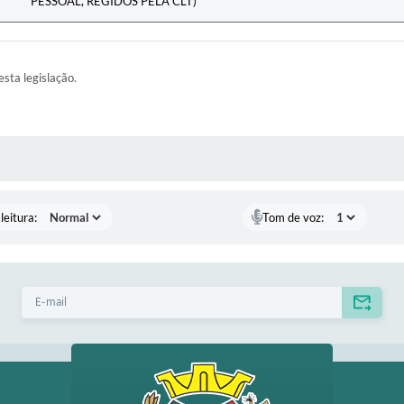
PESSOAL, REGIDOS PELA CLT)
esta legislação.
AS MÍDIAS
leitura:
Tom de voz: