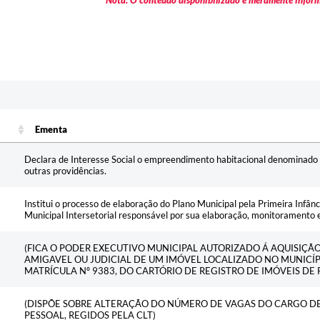
* Nota: O conteúdo disponibilizado é meramente informa
Ementa
Ementa
Declara de Interesse Social o empreendimento habitacional denominado
outras providências.
Institui o processo de elaboração do Plano Municipal pela Primeira Infân
Municipal Intersetorial responsável por sua elaboração, monitoramento e
(FICA O PODER EXECUTIVO MUNICIPAL AUTORIZADO Á AQUISIÇ
AMIGAVEL OU JUDICIAL DE UM IMÓVEL LOCALIZADO NO MUNICÍP
MATRÍCULA Nº 9383, DO CARTÓRIO DE REGISTRO DE IMÓVEIS DE 
(DISPÕE SOBRE ALTERAÇÃO DO NÚMERO DE VAGAS DO CARGO D
PESSOAL, REGIDOS PELA CLT)