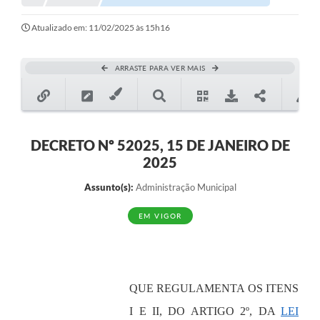
Notícias
Atualizado em: 11/02/2025 às 15h16
Valores
ARRASTE PARA VER MAIS
Publicações Oficiais
Serviços Online
Multimídia
DECRETO Nº 52025, 15 DE JANEIRO DE
2025
Contato
Assunto(s):
Administração Municipal
Imprensa
EM VIGOR
Empregos & Oportunidades
Galeria de Fotos
Galeria de Vídeos
QUE REGULAMENTA OS ITENS
Secretarias
I E II, DO ARTIGO 2º, DA
LEI