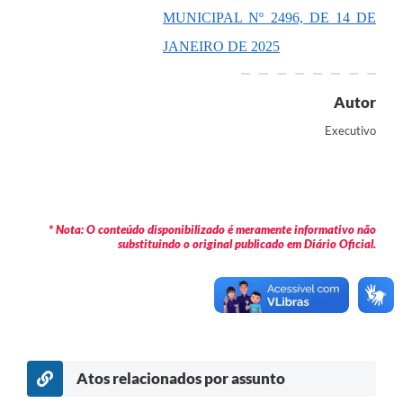
MUNICIPAL Nº 2496, DE 14 DE
Contas Públicas
JANEIRO DE 2025
Legislação
Editais
Autor
Prefeito por um dia
Executivo
IPTU
Telefones Úteis
* Nota: O conteúdo disponibilizado é meramente informativo não
Transparência
substituindo o original publicado em Diário Oficial.
Atendimento Médico
Atendimento Odontológico
Sic
Atos relacionados por assunto