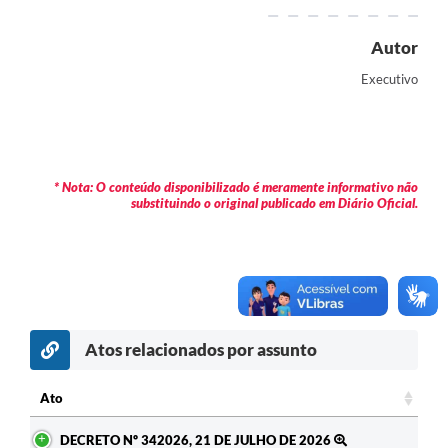
Contas Públicas
Autor
Legislação
Executivo
Editais
Prefeito por um dia
IPTU
* Nota: O conteúdo disponibilizado é meramente informativo não
substituindo o original publicado em Diário Oficial.
Telefones Úteis
Transparência
Atendimento Médico
Atendimento Odontológico
Atos relacionados por assunto
Sic
Ato
Ato
DECRETO Nº 342026, 21 DE JULHO DE 2026