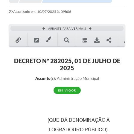
Notícias
Atualizado em: 10/07/2025 às 09h06
Valores
ARRASTE PARA VER MAIS
Publicações Oficiais
Serviços Online
Multimídia
DECRETO Nº 282025, 01 DE JULHO DE
2025
Contato
Assunto(s):
Administração Municipal
Imprensa
EM VIGOR
Empregos & Oportunidades
Galeria de Fotos
Galeria de Vídeos
(QUE DÁ DENOMINAÇÃO À
Secretarias
LOGRADOURO PÚBLICO).