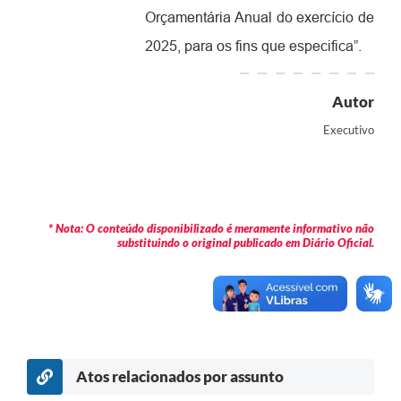
Orçamentária Anual do exercício de
Contas Públicas
2025, para os fins que especifica
”.
Legislação
Editais
Autor
Prefeito por um dia
Executivo
IPTU
Telefones Úteis
* Nota: O conteúdo disponibilizado é meramente informativo não
Transparência
substituindo o original publicado em Diário Oficial.
Atendimento Médico
Atendimento Odontológico
Sic
Atos relacionados por assunto