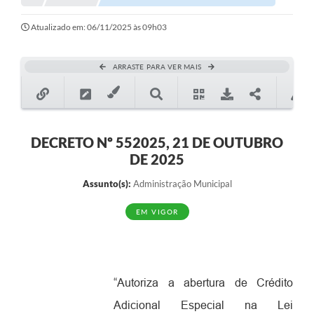
Notícias
Atualizado em: 06/11/2025 às 09h03
Valores
ARRASTE PARA VER MAIS
Publicações Oficiais
Serviços Online
Multimídia
DECRETO Nº 552025, 21 DE OUTUBRO
DE 2025
Contato
Assunto(s):
Administração Municipal
Imprensa
EM VIGOR
Empregos & Oportunidades
Galeria de Fotos
Galeria de Vídeos
“
Autoriza a abertura de Crédito
Secretarias
Adicional Especial na Lei