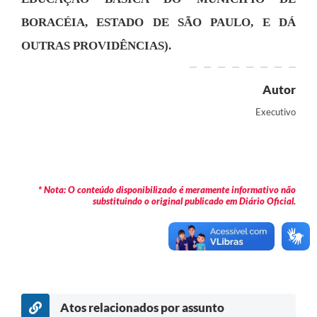
Contas Públicas
BORACÉIA, ESTADO DE SÃO PAULO, E DÁ
Legislação
OUTRAS PROVIDÊNCIAS).
Editais
Autor
Prefeito por um dia
Executivo
IPTU
Telefones Úteis
Transparência
* Nota: O conteúdo disponibilizado é meramente informativo não
substituindo o original publicado em Diário Oficial.
Atendimento Médico
Atendimento Odontológico
Sic
Atos relacionados por assunto