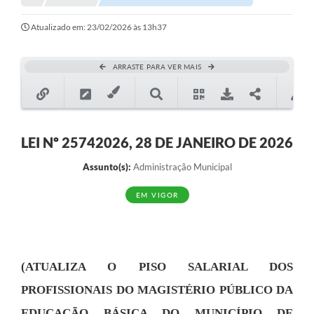
Notícias
Atualizado em: 23/02/2026 às 13h37
Valores
ARRASTE PARA VER MAIS
Publicações Oficiais
Serviços Online
Multimídia
LEI Nº 25742026, 28 DE JANEIRO DE 2026
Contato
Assunto(s):
Administração Municipal
Imprensa
EM VIGOR
Empregos & Oportunidades
Galeria de Fotos
(ATUALIZA O PISO SALARIAL DOS
Galeria de Vídeos
PROFISSIONAIS DO MAGISTÉRIO PÚBLICO DA
Secretarias
EDUCAÇÃO BÁSICA DO MUNICÍPIO DE