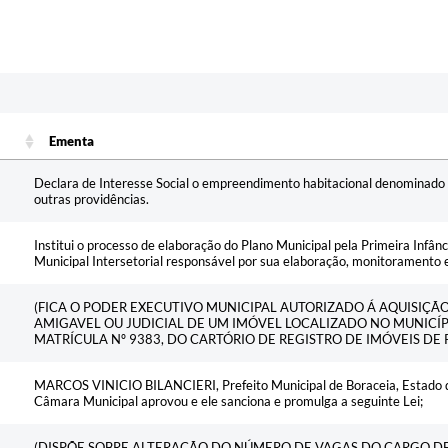
Ementa
Ementa
Declara de Interesse Social o empreendimento habitacional denominado
outras providências.
Institui o processo de elaboração do Plano Municipal pela Primeira Infân
Municipal Intersetorial responsável por sua elaboração, monitoramento e
(FICA O PODER EXECUTIVO MUNICIPAL AUTORIZADO Á AQUISIÇ
AMIGAVEL OU JUDICIAL DE UM IMÓVEL LOCALIZADO NO MUNICÍP
MATRÍCULA Nº 9383, DO CARTÓRIO DE REGISTRO DE IMÓVEIS DE 
MARCOS VINICIO BILANCIERI, Prefeito Municipal de Boraceia, Estado de
Câmara Municipal aprovou e ele sanciona e promulga a seguinte Lei;
(DISPÕE SOBRE ALTERAÇÃO DO NÚMERO DE VAGAS DO CARGO D