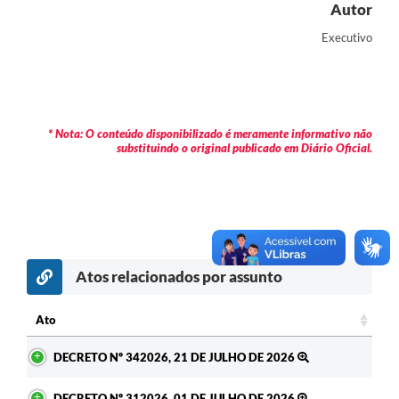
Autor
Contas Públicas
Executivo
Legislação
Editais
Prefeito por um dia
* Nota: O conteúdo disponibilizado é meramente informativo não
substituindo o original publicado em Diário Oficial.
IPTU
Telefones Úteis
Transparência
Atendimento Médico
Atos relacionados por assunto
Atendimento Odontológico
Ato
Sic
Ato
DECRETO Nº 342026, 21 DE JULHO DE 2026
DECRETO Nº 312026, 01 DE JULHO DE 2026