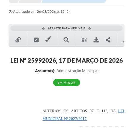
Notícias
Atualizado em: 26/03/2026 às 15h54
Valores
ARRASTE PARA VER MAIS
Publicações Oficiais
Serviços Online
Multimídia
LEI Nº 25992026, 17 DE MARÇO DE 2026
Contato
Assunto(s):
Administração Municipal
Imprensa
EM VIGOR
Empregos & Oportunidades
Galeria de Fotos
ALTERAM OS ARTIGOS 07 E 11º, DA
LEI
Galeria de Vídeos
MUNICIPAL Nº 2027/2017
.
Secretarias