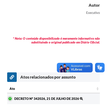
Autor
Contas Públicas
Executivo
Legislação
Editais
Prefeito por um dia
* Nota: O conteúdo disponibilizado é meramente informativo não
substituindo o original publicado em Diário Oficial.
IPTU
Telefones Úteis
Transparência
Atendimento Médico
Atos relacionados por assunto
Atendimento Odontológico
Ato
Sic
Ato
DECRETO Nº 342026, 21 DE JULHO DE 2026