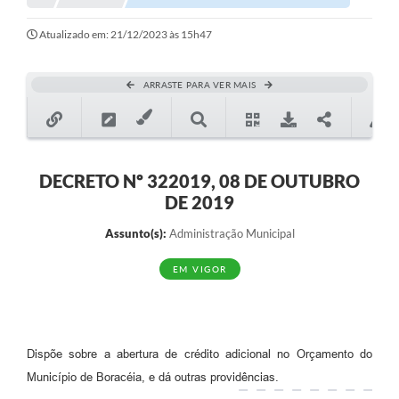
Notícias
Atualizado em: 21/12/2023 às 15h47
Valores
ARRASTE PARA VER MAIS
Publicações Oficiais
Serviços Online
Multimídia
DECRETO Nº 322019, 08 DE OUTUBRO
DE 2019
Contato
Assunto(s):
Administração Municipal
Imprensa
EM VIGOR
Empregos & Oportunidades
Galeria de Fotos
Galeria de Vídeos
Dispõe sobre a abertura de crédito adicional no Orçamento do
Município de Boracéia, e dá outras providências.
Secretarias