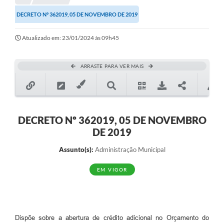
DECRETO Nº 362019, 05 DE NOVEMBRO DE 2019
Notícias
Atualizado em: 23/01/2024 às 09h45
Valores
Publicações Oficiais
ARRASTE PARA VER MAIS
Serviços Online
Multimídia
Contato
DECRETO Nº 362019, 05 DE NOVEMBRO
DE 2019
Imprensa
Assunto(s):
Administração Municipal
Empregos & Oportunidades
EM VIGOR
Galeria de Fotos
Galeria de Vídeos
Secretarias
Dispõe sobre a abertura de crédito adicional no Orçamento do