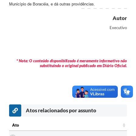
Município de Boracéia, e dá outras providências.
Contas Públicas
Autor
Legislação
Executivo
Editais
Prefeito por um dia
IPTU
* Nota: O conteúdo disponibilizado é meramente informativo não
substituindo o original publicado em Diário Oficial.
Telefones Úteis
Transparência
Atendimento Médico
Atendimento Odontológico
Atos relacionados por assunto
Sic
Ato
Ato