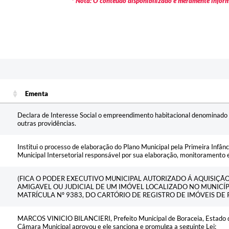
* Nota: O conteúdo disponibilizado é meramente informa
Ementa
Ementa
Declara de Interesse Social o empreendimento habitacional denominado
outras providências.
Institui o processo de elaboração do Plano Municipal pela Primeira Infân
Municipal Intersetorial responsável por sua elaboração, monitoramento e
(FICA O PODER EXECUTIVO MUNICIPAL AUTORIZADO Á AQUISIÇ
AMIGAVEL OU JUDICIAL DE UM IMÓVEL LOCALIZADO NO MUNICÍP
MATRÍCULA Nº 9383, DO CARTÓRIO DE REGISTRO DE IMÓVEIS DE 
MARCOS VINICIO BILANCIERI, Prefeito Municipal de Boraceia, Estado de
Câmara Municipal aprovou e ele sanciona e promulga a seguinte Lei;