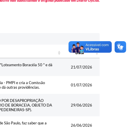
tivo não substituindo o original publicado em Diário Oficial.
Data
Data
 "Loteamento Boracéia 50 " e dá
21/07/2026
cia - PMPI e cria a Comissão
01/07/2026
 dá outras providências.
ÃO POR DESAPROPRIAÇÃO
IO DE BORACEIA, OBJETO DA
29/06/2026
PEDERNEIRAS-SP).
 São Paulo, faz saber que a
26/06/2026