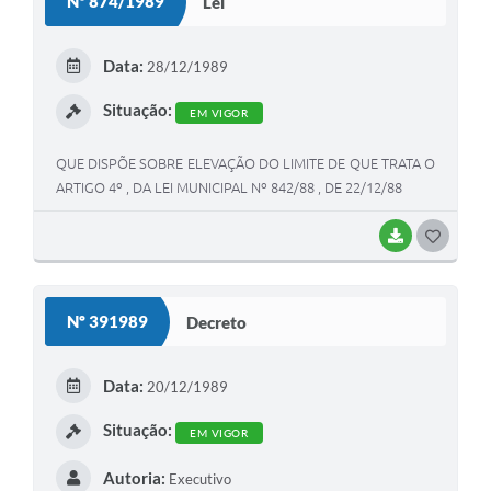
Nº 874/1989
Lei
T
E
Data:
28/12/1989
I
Situação:
EM VIGOR
QUE DISPÕE SOBRE ELEVAÇÃO DO LIMITE DE QUE TRATA O
ARTIGO 4º , DA LEI MUNICIPAL Nº 842/88 , DE 22/12/88
BAIXAR
G
O
S
Nº 391989
Decreto
T
E
Data:
20/12/1989
I
Situação:
EM VIGOR
Autoria:
Executivo