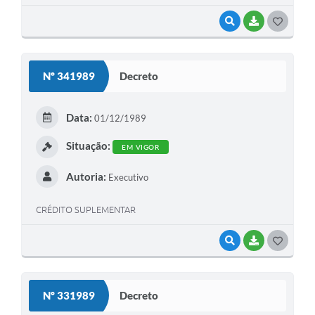
VISUALIZAR
BAIXAR
G
O
S
Nº 341989
Decreto
T
E
Data:
01/12/1989
I
Situação:
EM VIGOR
Autoria:
Executivo
CRÉDITO SUPLEMENTAR
VISUALIZAR
BAIXAR
G
O
S
Nº 331989
Decreto
T