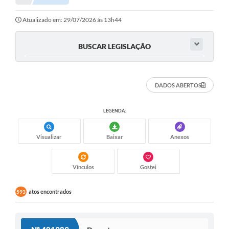
Notícias
Atualizado em: 29/07/2026 às 13h44
Valores
BUSCAR LEGISLAÇÃO
Publicações Oficiais
Serviços Online
DADOS ABERTOS
Multimídia
LEGENDA:
Contato
Visualizar
Baixar
Anexos
Imprensa
Empregos & Oportunidades
Vínculos
Gostei
Galeria de Fotos
atos encontrados
593
Galeria de Vídeos
Secretarias