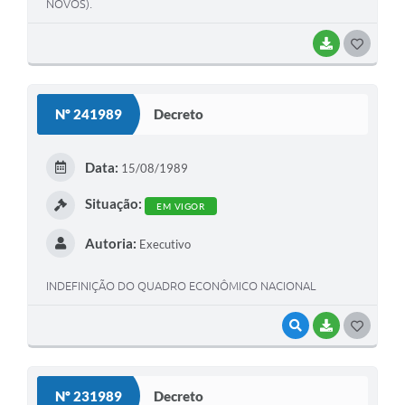
NOVOS).
BAIXAR
G
O
S
Nº 241989
Decreto
T
E
Data:
15/08/1989
I
Situação:
EM VIGOR
Autoria:
Executivo
INDEFINIÇÃO DO QUADRO ECONÔMICO NACIONAL
VISUALIZAR
BAIXAR
G
O
S
Nº 231989
Decreto