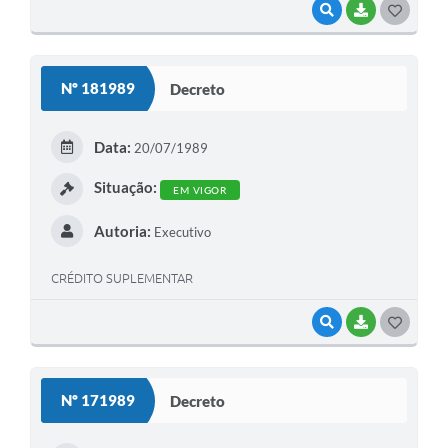
VISUALIZAR
BAIXAR
G
O
S
Nº 181989
Decreto
T
E
Data:
20/07/1989
I
Situação:
EM VIGOR
Autoria:
Executivo
CRÉDITO SUPLEMENTAR
VISUALIZAR
BAIXAR
G
O
S
Nº 171989
Decreto
T
E