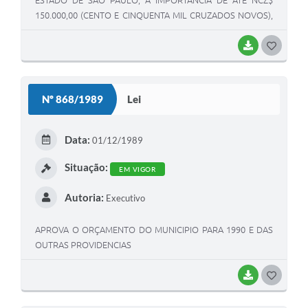
150.000,00 (CENTO E CINQUENTA MIL CRUZADOS NOVOS),
QUE SERÁ UTILIZADO NA AQUISIÇÃO DE UMA (01)
AMBULÂNCIA ZERO QUILOMETRO.
BAIXAR
G
O
S
Nº 868/1989
Lei
T
E
Data:
01/12/1989
I
Situação:
EM VIGOR
Autoria:
Executivo
APROVA O ORÇAMENTO DO MUNICIPIO PARA 1990 E DAS
OUTRAS PROVIDENCIAS
BAIXAR
G
O