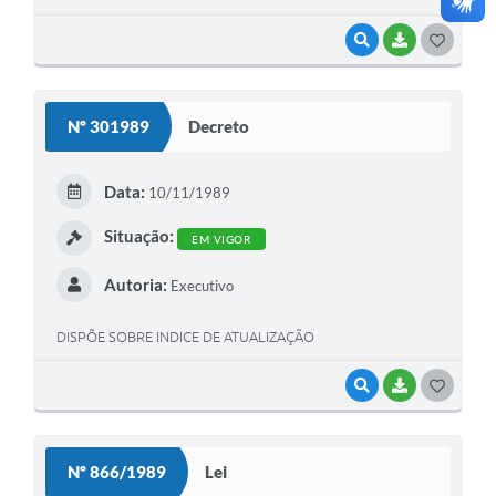
VISUALIZAR
BAIXAR
G
O
S
Nº 301989
Decreto
T
E
Data:
10/11/1989
I
Situação:
EM VIGOR
Autoria:
Executivo
DISPÕE SOBRE INDICE DE ATUALIZAÇÃO
VISUALIZAR
BAIXAR
G
O
S
Nº 866/1989
Lei
T