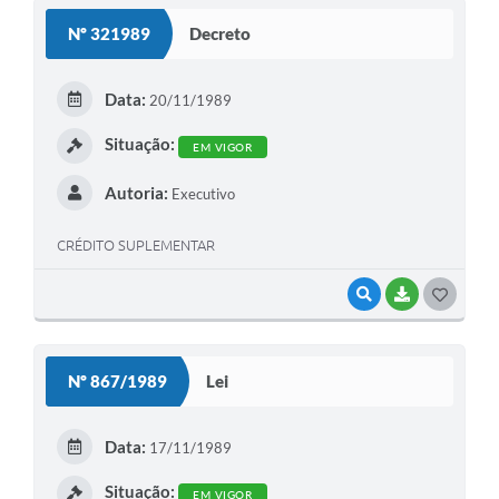
S
Nº 321989
Decreto
T
E
Data:
20/11/1989
I
Situação:
EM VIGOR
Autoria:
Executivo
CRÉDITO SUPLEMENTAR
VISUALIZAR
BAIXAR
G
O
S
Nº 867/1989
Lei
T
E
Data:
17/11/1989
I
Situação:
EM VIGOR