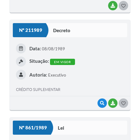
BAIXAR
G
O
S
Nº 211989
Decreto
T
E
Data:
08/08/1989
I
Situação:
EM VIGOR
Autoria:
Executivo
CRÉDITO SUPLEMENTAR
VISUALIZAR
BAIXAR
G
O
S
Nº 861/1989
Lei
T