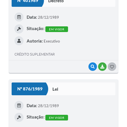
Nº 401989
Decreto
Contas Públicas
Data:
Legislação
28/12/1989
Editais
Situação:
EM VIGOR
Prefeito por um dia
Autoria:
Executivo
IPTU
CRÉDITO SUPLEMENTAR
Telefones Úteis
VISUALIZAR
BAIXAR
G
Transparência
O
Atendimento Médico
S
Nº 876/1989
Lei
T
Atendimento Odontológico
E
Data:
Sic
28/12/1989
I
Situação:
EM VIGOR