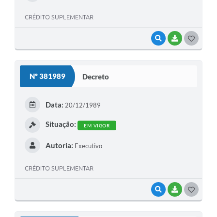
CRÉDITO SUPLEMENTAR
VISUALIZAR
BAIXAR
G
O
S
Nº 381989
Decreto
T
E
Data:
20/12/1989
I
Situação:
EM VIGOR
Autoria:
Executivo
CRÉDITO SUPLEMENTAR
VISUALIZAR
BAIXAR
G
O